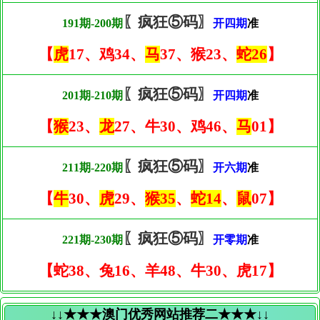
〖疯狂⑤码〗
191期-200期
开四期
准
【
虎
17、鸡34、
马
37、猴23、
蛇26
】
〖疯狂⑤码〗
201期-210期
开四期
准
【
猴
23、
龙
27、牛30、鸡46、
马
01】
〖疯狂⑤码〗
211期-220期
开六期
准
【
牛
30、
虎
29、
猴35
、
蛇14
、
鼠
07】
〖疯狂⑤码〗
221期-230期
开零期
准
【蛇38、兔16、羊48、牛30、虎17】
↓↓★★★澳门优秀网站推荐二★★★↓↓