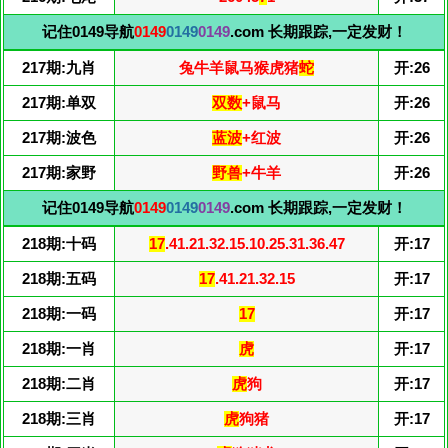
记住0149导航
0149
0149
0149
.com 长期跟踪,一定发财！
217期:九肖
兔牛羊鼠马猴虎猪
蛇
开:26
217期:单双
双数
+鼠马
开:26
217期:波色
蓝波
+红波
开:26
217期:家野
野兽
+牛羊
开:26
记住0149导航
0149
0149
0149
.com 长期跟踪,一定发财！
218期:十码
17
.41.21.32.15.10.25.31.36.47
开:17
218期:五码
17
.41.21.32.15
开:17
218期:一码
17
开:17
218期:一肖
虎
开:17
218期:二肖
虎
狗
开:17
218期:三肖
虎
狗猪
开:17