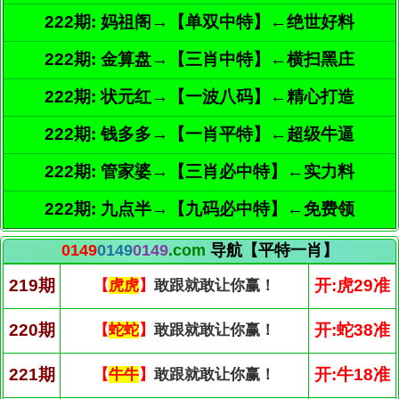
222期: 妈祖阁→【单双中特】←绝世好料
222期: 金算盘→【三肖中特】←横扫黑庄
222期: 状元红→【一波八码】←精心打造
222期: 钱多多→【一肖平特】←超级牛逼
222期: 管家婆→【三肖必中特】←实力料
222期: 九点半→【九码必中特】←免费领
0149
0149
0149
.com
导航【平特一肖】
219期
开:虎29准
【
虎虎
】
敢跟就敢让你赢！
220期
开:蛇38准
【
蛇蛇
】
敢跟就敢让你赢！
221期
开:牛18准
【
牛牛
】
敢跟就敢让你赢！