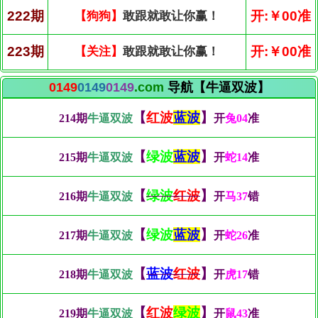
222期
开:￥00准
【狗狗】
敢跟就敢让你赢！
223期
开:￥00准
【关注】
敢跟就敢让你赢！
0149
0149
0149
.com
导航【牛逼双波】
【
红波
蓝波
】
214期
牛逼双波
开
兔04
准
【
绿波
蓝波
】
215期
牛逼双波
开
蛇14
准
【
绿波
红波
】
216期
牛逼双波
开
马37
错
【
绿波
蓝波
】
217期
牛逼双波
开
蛇26
准
【
蓝波
红波
】
218期
牛逼双波
开
虎17
错
【
红波
绿波
】
219期
牛逼双波
开
鼠43
准