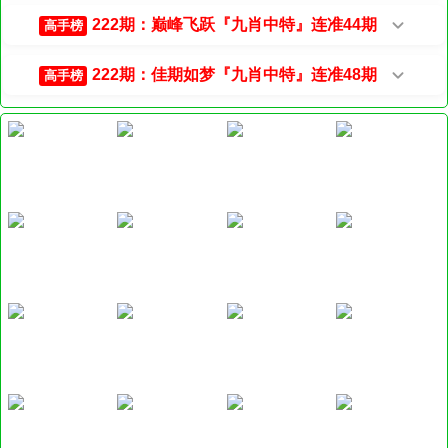
222期：巅峰飞跃『九肖中特』连准44期
高手榜
222期：佳期如梦『九肖中特』连准48期
高手榜