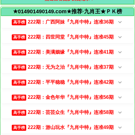
★014901490149.com★推荐·九肖王★ＰＫ榜
222期：广西阿妹『九肖中特』连准36期
高手榜
222期：四世同堂『九肖中特』连准45期
高手榜
222期：美满姻缘『九肖中特』连准41期
高手榜
222期：无为之治『九肖中特』连准37期
高手榜
222期：平平稳稳『九肖中特』连准42期
高手榜
222期：金色年华『九肖中特』连准56期
高手榜
222期：芸芸众生『九肖中特』连准58期
高手榜
222期：游山玩水『九肖中特』连准49期
高手榜