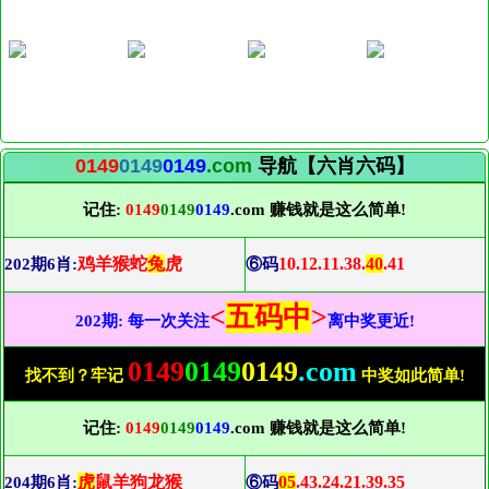
0149
0149
0149
.com
导航【六肖六码】
记住:
0149
0149
0149
.com 赚钱就是这么简单!
鸡羊猴蛇
兔
虎
10.12.11.38.
40
.41
202期6肖:
⑥码
<
五码中
>
202期: 每一次关注
离中奖更近!
0149
0149
0149
.com
找不到？牢记
中奖如此简单!
记住:
0149
0149
0149
.com 赚钱就是这么简单!
虎
鼠羊狗龙猴
05
.43.24.21.39.35
204期6肖:
⑥码